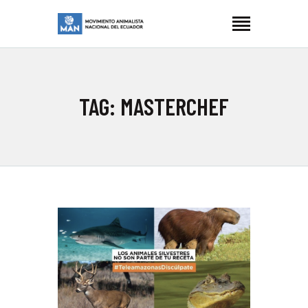
MOVIMIENTO ANIMALISTA NACIONAL ECUADOR
Manimalistas
INICIO
TAG: MASTERCHEF
NOSOTRES
LUCHAS
ARTIVISMO
BLOG
CONTACTOS