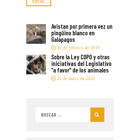
SOCIAL
NAVEGACIÓN
Avistan por primera vez un
Previous
pingüino blanco en
post:
DE
Galápagos
ENTRADAS
22 de febrero de 2019
Sobre la Ley COPO y otras
Next
iniciativas del Legislativo
post:
“a favor” de los animales
21 de mayo de 2022
Buscar: