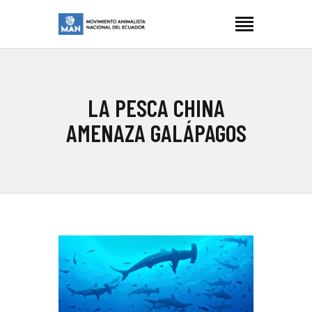
MOVIMIENTO ANIMALISTA NACIONAL ECUADOR
Manimalistas
INICIO
LA PESCA CHINA
NOSOTRES
AMENAZA GALÁPAGOS
LUCHAS
ARTIVISMO
BLOG
CONTACTOS