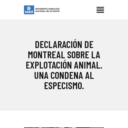
MOVIMIENTO ANIMALISTA NACIONAL ECUADOR
Manimalistas
INICIO
DECLARACIÓN DE
NOSOTRES
MONTREAL SOBRE LA
LUCHAS
EXPLOTACIÓN ANIMAL.
ARTIVISMO
UNA CONDENA AL
BLOG
ESPECISMO.
CONTACTOS