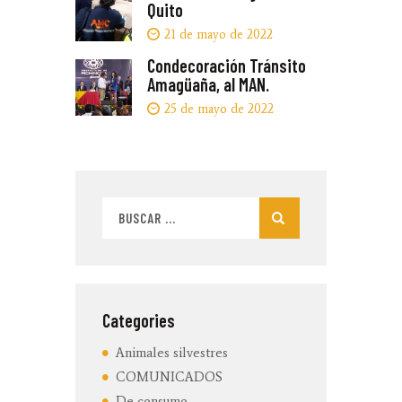
Quito
post:
DE
21 de mayo de 2022
ENTRADAS
Condecoración Tránsito
Next
Amagüaña, al MAN.
post:
25 de mayo de 2022
Buscar:
Categories
Animales silvestres
COMUNICADOS
De consumo