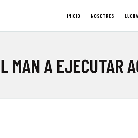
NICIO
INICIO
NOSOTRES
LUCH
NOSOTRES
OVIMIENTO ANIMALISTA NACIONAL ECUAD
Manimalistas
LUCHAS
ARTIVISMO
L MAN A EJECUTAR 
BLOG
CONTACTOS