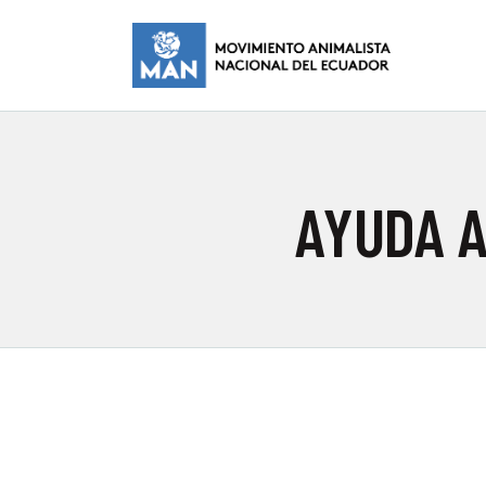
I
M
AYUDA A